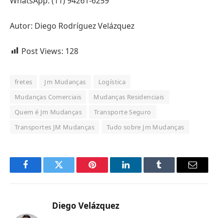
WhatsApp: (11) 94261-6259
Autor: Diego Rodríguez Velázquez
Post Views:
128
fretes
Jm Mudanças
Logística
Mudanças Comerciais
Mudanças Residenciais
Quem é Jm Mudanças
Transporte Seguro
Transportes JM Mudanças
Tudo sobre Jm Mudanças
Facebook
Twitter
Pinterest
LinkedIn
Tumblr
Email
Diego Velázquez