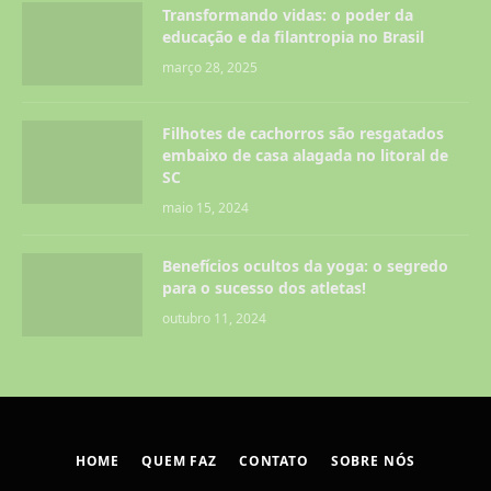
Transformando vidas: o poder da
educação e da filantropia no Brasil
março 28, 2025
Filhotes de cachorros são resgatados
embaixo de casa alagada no litoral de
SC
maio 15, 2024
Benefícios ocultos da yoga: o segredo
para o sucesso dos atletas!
outubro 11, 2024
HOME
QUEM FAZ
CONTATO
SOBRE NÓS