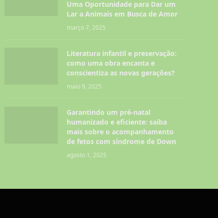
Uma Oportunidade para Dar um
Lar a Animais em Busca de Amor
março 7, 2025
Literatura infantil e preservação:
como uma obra encanta e
conscientiza as novas gerações?
maio 9, 2025
Garantindo um pré-natal
humanizado e eficiente: saiba
mais sobre o acompanhamento
de fetos com síndrome de Down
agosto 1, 2025