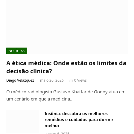
NOTÍCIAS
A ética médica: Onde estão os limites da
decisão clínica?
Diego Velázquez
maio 20, 2026
0
Views
O médico radiologista Gustavo Khattar de Godoy atua em
um cenário em que a medicina…
Insônia: descubra os melhores
remédios e cuidados para dormir
melhor
janeiro 8, 2025