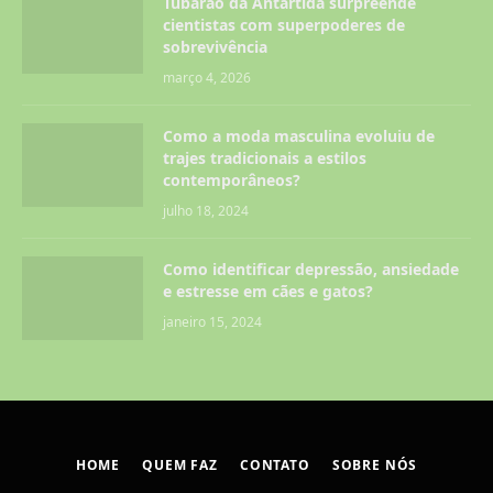
Tubarão da Antártida surpreende
cientistas com superpoderes de
sobrevivência
março 4, 2026
Como a moda masculina evoluiu de
trajes tradicionais a estilos
contemporâneos?
julho 18, 2024
Como identificar depressão, ansiedade
e estresse em cães e gatos?
janeiro 15, 2024
HOME
QUEM FAZ
CONTATO
SOBRE NÓS