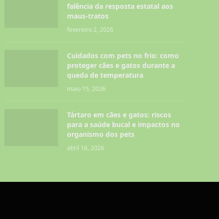
falência da resposta estatal aos
maus-tratos
fevereiro 2, 2026
Cuidados com pets no frio: como
proteger cães e gatos durante a
queda de temperatura
maio 15, 2026
Tártaro em cães e gatos: riscos
para a saúde bucal e impactos no
organismo dos pets
abril 16, 2026