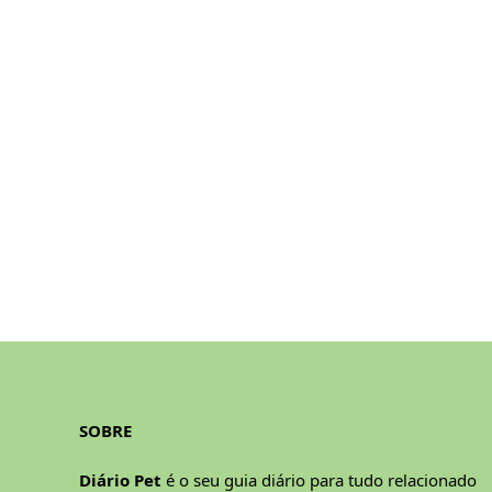
SOBRE
Diário Pet
é o seu guia diário para tudo relacionado