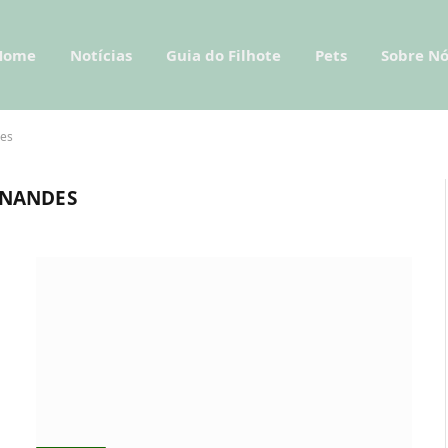
Home
Notícias
Guia do Filhote
Pets
Sobre Nó
des
RNANDES