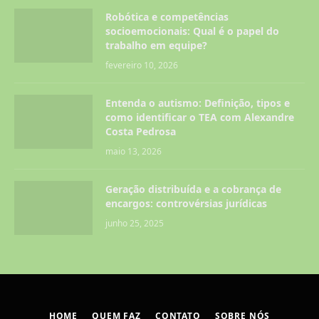
Robótica e competências
socioemocionais: Qual é o papel do
trabalho em equipe?
fevereiro 10, 2026
Entenda o autismo: Definição, tipos e
como identificar o TEA com Alexandre
Costa Pedrosa
maio 13, 2026
Geração distribuída e a cobrança de
encargos: controvérsias jurídicas
junho 25, 2025
HOME
QUEM FAZ
CONTATO
SOBRE NÓS