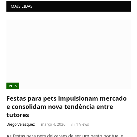
MAIS LIDAS
PETS
Festas para pets impulsionam mercado
e consolidam nova tendência entre
tutores
Diego Velázquez
março 4, 2026
1
Views
As festas para pets deixaram de ser um gesto pontual e