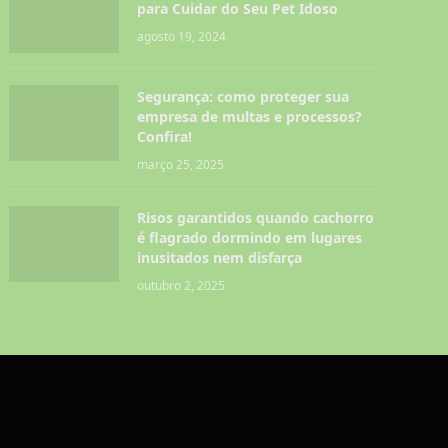
para Cuidar do Seu Pet Idoso
agosto 19, 2024
Segurança: como proteger sua
empresa de multas e processos?
Confira!
março 25, 2025
Risos garantidos quando cachorro
é flagrado dormindo em lugares
inusitados nem disfarça
outubro 2, 2025