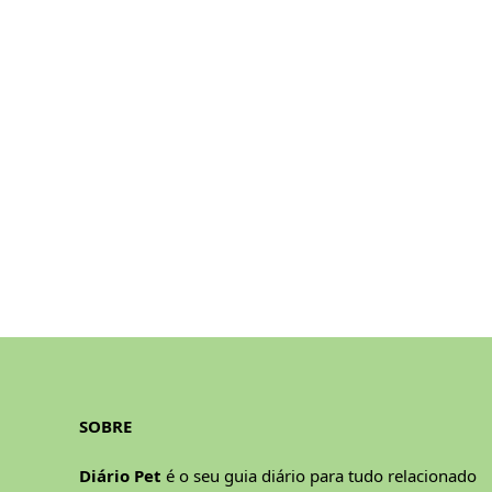
SOBRE
Diário Pet
é o seu guia diário para tudo relacionado