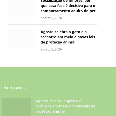
Socialização de filhotes: por
que essa fase é decisiva para o
comportamento adulto do pet
agosto 5, 2026
Agosto celebra o gato e o
cachorro em meio a novas leis
de proteção animal
agosto 5, 2026
POPULARES
Agosto celebra o gato e o
cachorro em meio a novas leis de
proteção animal