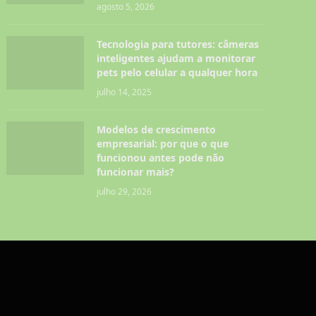
agosto 5, 2026
Tecnologia para tutores: câmeras
inteligentes ajudam a monitorar
pets pelo celular a qualquer hora
julho 14, 2025
Modelos de crescimento
empresarial: por que o que
funcionou antes pode não
funcionar mais?
julho 29, 2026