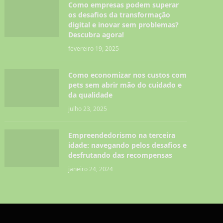
Como empresas podem superar
os desafios da transformação
digital e inovar sem problemas?
Descubra agora!
fevereiro 19, 2025
Como economizar nos custos com
pets sem abrir mão do cuidado e
da qualidade
julho 23, 2025
Empreendedorismo na terceira
idade: navegando pelos desafios e
desfrutando das recompensas
janeiro 24, 2024