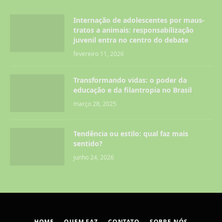
Internação de adolescentes por maus-
tratos a animais: responsabilização
juvenil entra no centro do debate
fevereiro 11, 2026
Transformando vidas: o poder da
educação e da filantropia no Brasil
março 28, 2025
Tendência ou estilo: qual faz mais
sentido?
junho 24, 2026
HOME
QUEM FAZ
CONTATO
SOBRE NÓS