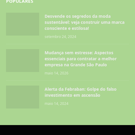
POPULARES
Desvende os segredos da moda
sustentável: veja construir uma marca
consciente e estilosa!
setembro 24, 2024
Mudança sem estresse: Aspectos
essenciais para contratar a melhor
empresa na Grande São Paulo
maio 14, 2026
Alerta da Febraban: Golpe do falso
investimento em ascensão
maio 14, 2024