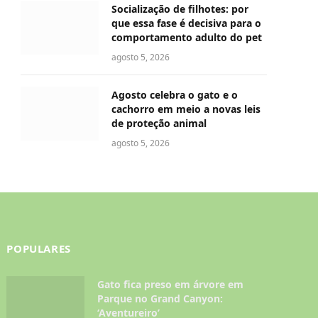
Socialização de filhotes: por
que essa fase é decisiva para o
comportamento adulto do pet
agosto 5, 2026
Agosto celebra o gato e o
cachorro em meio a novas leis
de proteção animal
agosto 5, 2026
POPULARES
Gato fica preso em árvore em
Parque no Grand Canyon:
‘Aventureiro’