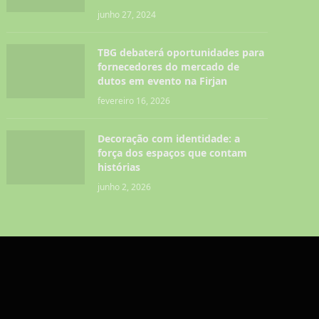
junho 27, 2024
TBG debaterá oportunidades para
fornecedores do mercado de
dutos em evento na Firjan
fevereiro 16, 2026
Decoração com identidade: a
força dos espaços que contam
histórias
junho 2, 2026