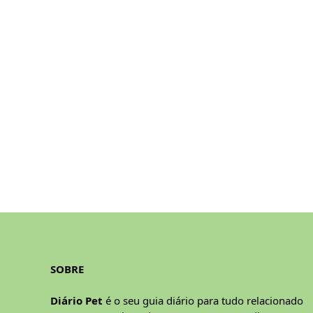
SOBRE
Diário Pet
é o seu guia diário para tudo relacionado