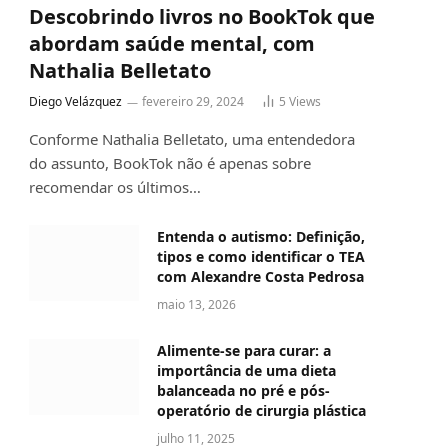
Descobrindo livros no BookTok que
abordam saúde mental, com
Nathalia Belletato
Diego Velázquez
fevereiro 29, 2024
5
Views
Conforme Nathalia Belletato, uma entendedora
do assunto, BookTok não é apenas sobre
recomendar os últimos…
Entenda o autismo: Definição,
tipos e como identificar o TEA
com Alexandre Costa Pedrosa
maio 13, 2026
Alimente-se para curar: a
importância de uma dieta
balanceada no pré e pós-
operatório de cirurgia plástica
julho 11, 2025