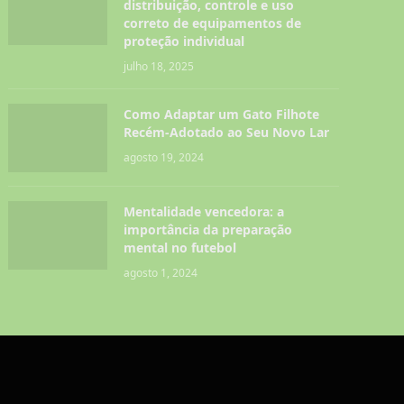
distribuição, controle e uso
correto de equipamentos de
proteção individual
julho 18, 2025
Como Adaptar um Gato Filhote
Recém-Adotado ao Seu Novo Lar
agosto 19, 2024
Mentalidade vencedora: a
importância da preparação
mental no futebol
agosto 1, 2024