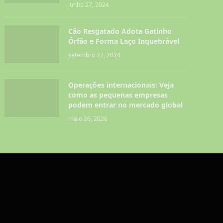
junho 27, 2024
Cão Resgatado Adota Gatinho
Órfão e Forma Laço Inquebrável
setembro 27, 2024
Operações internacionais: Veja
como as pequenas empresas
podem entrar no mercado global
maio 26, 2026