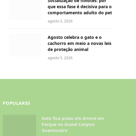
Socialização de filhotes: por
que essa fase é decisiva para o
comportamento adulto do pet
agosto 5, 2026
Agosto celebra o gato e o
cachorro em meio a novas leis
de proteção animal
agosto 5, 2026
POPULARES
Gato fica preso em árvore em
Parque no Grand Canyon:
‘Aventureiro’