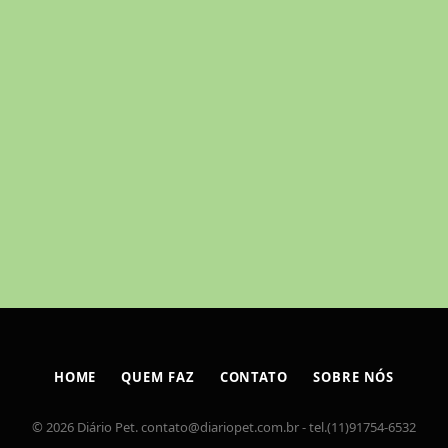
HOME
QUEM FAZ
CONTATO
SOBRE NÓS
© 2026 Diário Pet.
contato@diariopet.com.br
- tel.(11)91754-6532