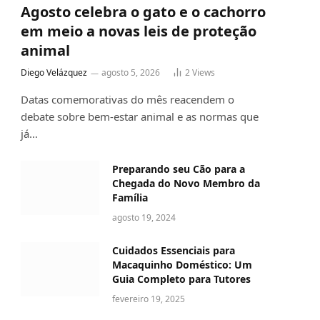
Agosto celebra o gato e o cachorro
em meio a novas leis de proteção
animal
Diego Velázquez
agosto 5, 2026
2
Views
Datas comemorativas do mês reacendem o
debate sobre bem-estar animal e as normas que
já…
Preparando seu Cão para a
Chegada do Novo Membro da
Família
agosto 19, 2024
Cuidados Essenciais para
Macaquinho Doméstico: Um
Guia Completo para Tutores
fevereiro 19, 2025