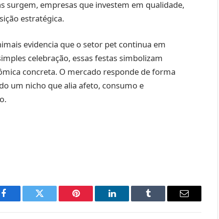
s surgem, empresas que investem em qualidade,
ição estratégica.
mais evidencia que o setor pet continua em
simples celebração, essas festas simbolizam
nômica concreta. O mercado responde de forma
o um nicho que alia afeto, consumo e
o.
Facebook
Twitter
Pinterest
LinkedIn
Tumblr
Email