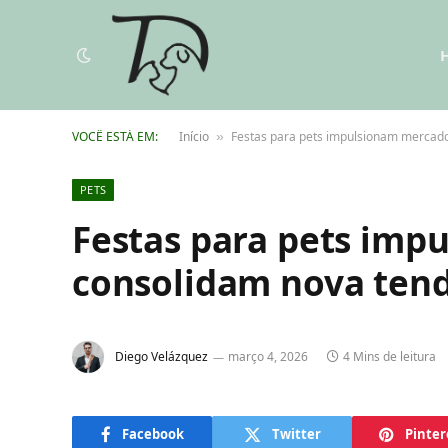
VOCÊ ESTÁ EM:
Início
Festas para pets impulsionam mercado
»
PETS
Festas para pets imp
consolidam nova tend
Diego Velázquez
março 4, 2026
4 Mins de leitura
Facebook
Twitter
Pinter