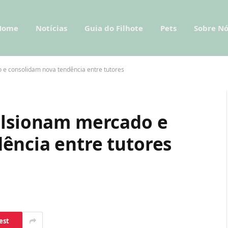
Home
Notícias
Guia do Filhote
Pets
Sobre Nó
 e consolidam nova tendência entre tutores
ulsionam mercado e
ência entre tutores
est