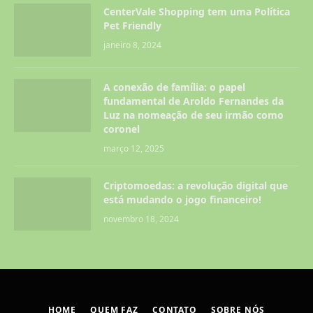
CenterVale Shopping tem uma Política
Pet Friendly
janeiro 8, 2024
A conexão de família: o papel
fundamental de Aroldo Fernandes da
Luz na nomeação de seu irmão como
coronel
março 12, 2025
Criptomoedas: a revolução digital que
está mudando o jogo financeiro!
novembro 18, 2024
HOME
QUEM FAZ
CONTATO
SOBRE NÓS