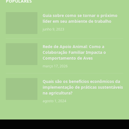
POPULARES
Guia sobre como se tornar o próximo
líder em seu ambiente de trabalho
junho 9, 2023
Rede de Apoio Animal: Como a
Colaboração Familiar Impacta o
Comportamento de Aves
março 17, 2026
Quais são os benefícios econômicos da
implementação de práticas sustentáveis
na agricultura?
agosto 1, 2024