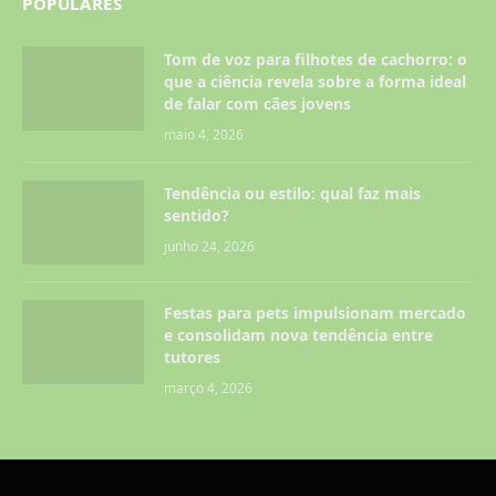
POPULARES
Tom de voz para filhotes de cachorro: o
que a ciência revela sobre a forma ideal
de falar com cães jovens
maio 4, 2026
Tendência ou estilo: qual faz mais
sentido?
junho 24, 2026
Festas para pets impulsionam mercado
e consolidam nova tendência entre
tutores
março 4, 2026