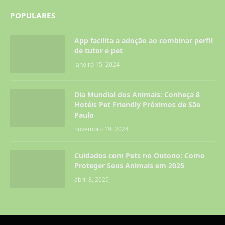
POPULARES
App facilita a adoção ao combinar perfil
de tutor e pet
janeiro 15, 2024
Dia Mundial dos Animais: Conheça 8
Hotéis Pet Friendly Próximos de São
Paulo
novembro 19, 2024
Cuidados com Pets no Outono: Como
Proteger Seus Animais em 2025
abril 8, 2025