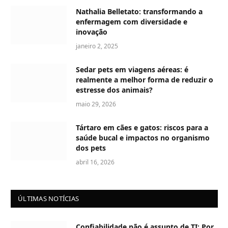
Nathalia Belletato: transformando a
enfermagem com diversidade e
inovação
janeiro 2, 2025
Sedar pets em viagens aéreas: é
realmente a melhor forma de reduzir o
estresse dos animais?
maio 29, 2026
Tártaro em cães e gatos: riscos para a
saúde bucal e impactos no organismo
dos pets
abril 16, 2026
ÚLTIMAS NOTÍCIAS
Confiabilidade não é assunto de TI: Por