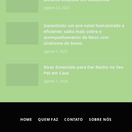
agosto 22, 2025
Garantindo um pré-natal humanizado e
eficiente: saiba mais sobre o
acompanhamento de fetos com
síndrome de Down
agosto 1, 2025
Dicas Essenciais para Dar Banho no Seu
Pet em Casa
agosto 1, 2024
HOME
QUEM FAZ
CONTATO
SOBRE NÓS