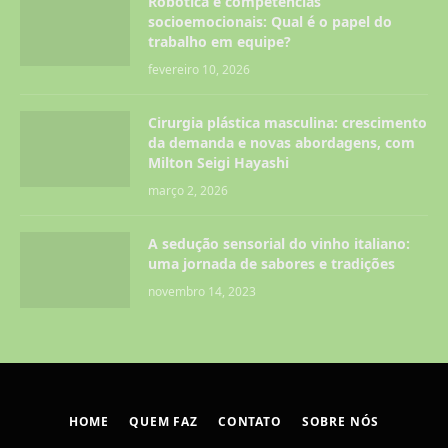
Robótica e competências
socioemocionais: Qual é o papel do
trabalho em equipe?
fevereiro 10, 2026
Cirurgia plástica masculina: crescimento
da demanda e novas abordagens, com
Milton Seigi Hayashi
março 2, 2026
A sedução sensorial do vinho italiano:
uma jornada de sabores e tradições
novembro 14, 2023
HOME
QUEM FAZ
CONTATO
SOBRE NÓS