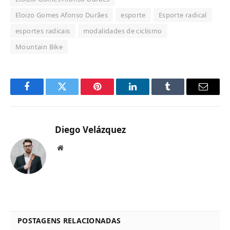
Eloizo Gomes Afonso Durães
esporte
Esporte radical
esportes radicais
modalidades de ciclismo
Mountain Bike
Facebook
Twitter
Pinterest
LinkedIn
Tumblr
Email
Diego Velázquez
Website
POSTAGENS RELACIONADAS